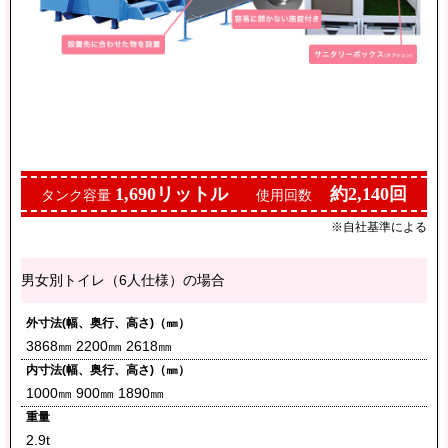
1,690リットル
約2,140回
タンク容量
使用回数
※自社基準による
男女別トイレ（6人仕様）の場合
外寸法(幅、奥行、高さ)（㎜）
3868㎜ 2200㎜ 2618㎜
内寸法(幅、奥行、高さ)（㎜）
1000㎜ 900㎜ 1890㎜
重量
2.9t