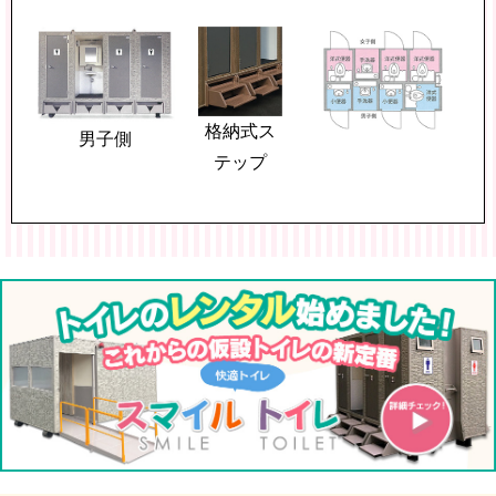
格納式ス
男子側
テップ