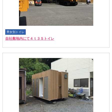
男女別トイレ
自社敷地内にて４ｔ３Ｓトイレ