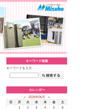
キーワード検索
キーワードを入力
カレンダー
«
2026年06月
»
日
月
火
水
木
金
土
1
2
3
4
5
6