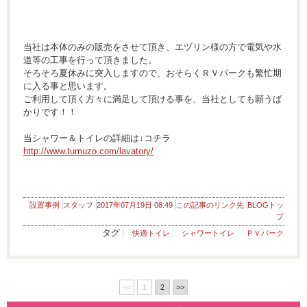
当社は本体のみの販売をさせて頂き、エヅリン様の方で電気や水
道等の工事を行って頂きました。
そろそろ夏休みに突入しますので、おそらくＲＶパークも繁忙期
に入る事と思います。
ご利用して頂く方々に満足して頂ける事を、当社としても願うば
かりです！！
当シャワー＆トイレの詳細は↓コチラ
http://www.tumuzo.com/lavatory/
設置事例
スタッフ
2017年07月19日 08:49
この記事のリンク先
BLOGトッ
プ
タグ
快適トイレ
シャワートイレ
ＰＶパーク
<<
1
2
>>