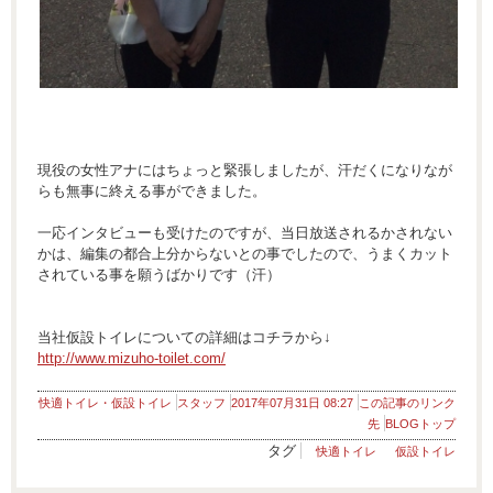
現役の女性アナにはちょっと緊張しましたが、汗だくになりなが
らも無事に終える事ができました。
一応インタビューも受けたのですが、当日放送されるかされない
かは、編集の都合上分からないとの事でしたので、うまくカット
されている事を願うばかりです（汗）
当社仮設トイレについての詳細はコチラから↓
http://www.mizuho-toilet.com/
快適トイレ・仮設トイレ
スタッフ
2017年07月31日 08:27
この記事のリンク
先
BLOGトップ
タグ
快適トイレ
仮設トイレ