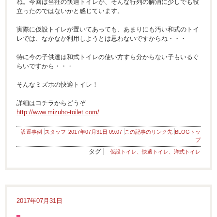
ね。今回は当社の快適トイレが、そんな行列の解消に少しでも役
立ったのではないかと感じています。
実際に仮設トイレが置いてあっても、あまりにも汚い和式のトイ
レでは、なかなか利用しようとは思わないですからね・・・
特に今の子供達は和式トイレの使い方すら分からない子もいるぐ
らいですから・・・
そんなミズホの快適トイレ！
詳細はコチラからどうぞ
http://www.mizuho-toilet.com/
設置事例
スタッフ
2017年07月31日 09:07
この記事のリンク先
BLOGトッ
プ
タグ
仮設トイレ、快適トイレ、洋式トイレ
2017年07月31日