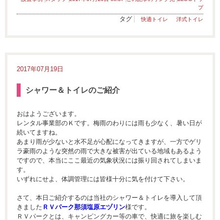
プ
タグ
快適トイレ
洋式トイレ
2017年07月19日
シャワー＆トイレのご紹介
おはようございます。
レンタル事業部のＫです。梅雨のわりには雨も少なく、暑い日が
続いてますね。
あまり雨が少ないと水不足が心配になってきますが、一方でゲリ
ラ豪雨のような突然の雨で大きな被害が出ている地域もあるよう
ですので、本当にここ最近の気象状況には振り回されてしまいま
す。
いずれにせよ、体調管理には皆様十分に気を付けて下さい。
さて、本日ご紹介するのは当社のシャワー＆トイレを導入して頂
きました
ＲＶパーク那須塩原エヅリン
様です。
ＲＶパークとは、キャンピングカー等の車で、快適に旅を楽しむ