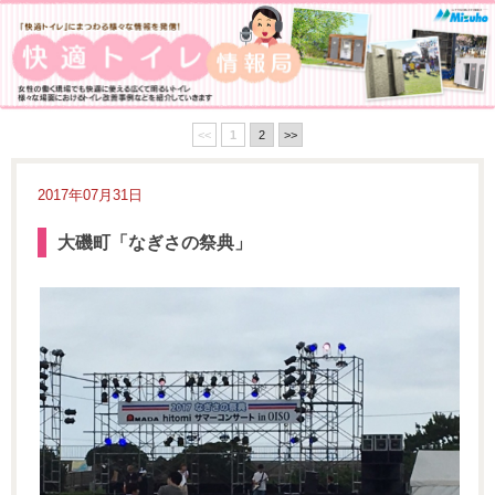
<<
1
2
>>
2017年07月31日
大磯町「なぎさの祭典」