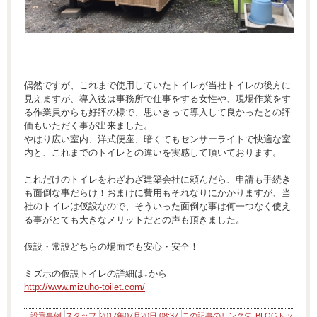
偶然ですが、これまで使用していたトイレが当社トイレの後方に
見えますが、導入後は事務所で仕事をする女性や、現場作業をす
る作業員からも好評の様で、思いきって導入して良かったとの評
価もいただく事が出来ました。
やはり広い室内、洋式便座、暗くてもセンサーライトで快適な室
内と、これまでのトイレとの違いを実感して頂いております。
これだけのトイレをわざわざ建築会社に頼んだら、申請も手続き
も面倒な事だらけ！おまけに費用もそれなりにかかりますが、当
社のトイレは仮設なので、そういった面倒な事は何一つなく使え
る事がとても大きなメリットだとの声も頂きました。
仮設・常設どちらの場面でも安心・安全！
ミズホの仮設トイレの詳細は↓から
http://www.mizuho-toilet.com/
設置事例
スタッフ
2017年07月20日 08:37
この記事のリンク先
BLOGトッ