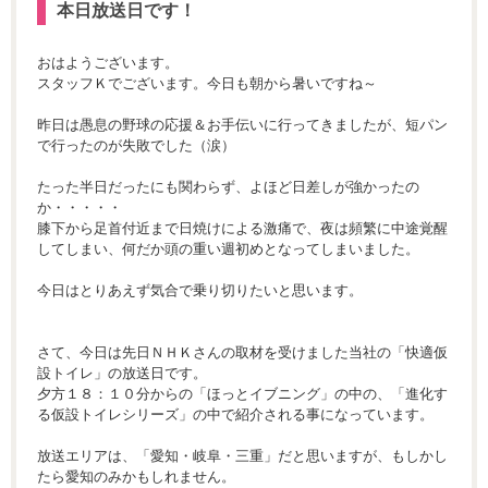
本日放送日です！
おはようございます。
スタッフＫでございます。今日も朝から暑いですね～
昨日は愚息の野球の応援＆お手伝いに行ってきましたが、短パン
で行ったのが失敗でした（涙）
たった半日だったにも関わらず、よほど日差しが強かったの
か・・・・・
膝下から足首付近まで日焼けによる激痛で、夜は頻繁に中途覚醒
してしまい、何だか頭の重い週初めとなってしまいました。
今日はとりあえず気合で乗り切りたいと思います。
さて、今日は先日ＮＨＫさんの取材を受けました当社の「快適仮
設トイレ」の放送日です。
夕方１８：１０分からの「ほっとイブニング」の中の、「進化す
る仮設トイレシリーズ」の中で紹介される事になっています。
放送エリアは、「愛知・岐阜・三重」だと思いますが、もしかし
たら愛知のみかもしれません。